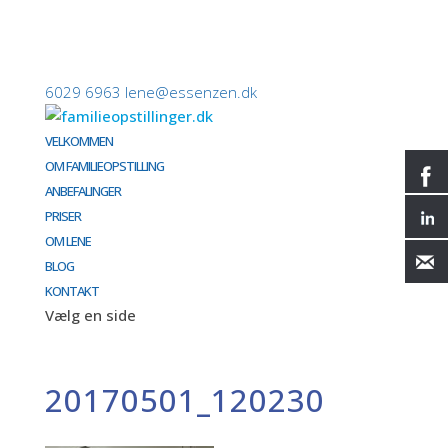
6029 6963
lene@essenzen.dk
VELKOMMEN
OM FAMILIEOPSTILLING
ANBEFALINGER
PRISER
OM LENE
BLOG
KONTAKT
Vælg en side
20170501_120230